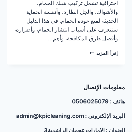
احترافية تشمل تركيب شبك الحمام،
والأشواك، والجل الطارد، وأنظمة الحماية
الحديثة لمنع عودة الحمام. في هذا الدليل
ستتعرف على أسباب انتشار الحمام، وأضراره،
وأفضل طرق المكافحة، وأهم…
شركة
إقرأ المزيد
مكافحة
الحمام
في
أم
معلومات الإتصال
القيوين/0506025079
هاتف : 0506025079
البريد الإلكتروني : admin@kpicleaning.com
العنوان : الإمارات عجمان الراشدية3