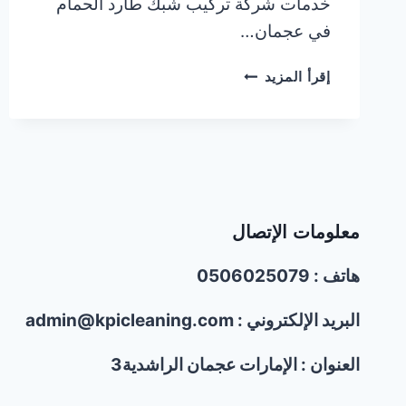
خدمات شركة تركيب شبك طارد الحمام
في عجمان…
شركة
إقرأ المزيد
تركيب
شبك
طارد
الحمام
في
عجمان
|0506025079|
معلومات الإتصال
خصم30%
هاتف : 0506025079
البريد الإلكتروني : admin@kpicleaning.com
العنوان : الإمارات عجمان الراشدية3