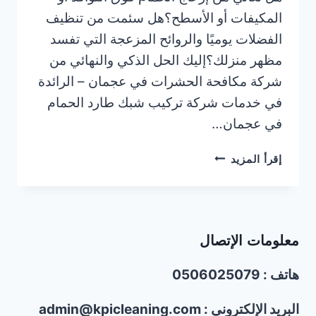
المكيفات أو الأسطح؟هل سئمت من تنظيف
الفضلات يوميًا والروائح المزعجة التي تفسد
مظهر منزلك؟إليك الحل الذكي والنهائي من
شركة مكافحة الحشرات في عجمان – الرائدة
في خدمات شركة تركيب شبك طارد الحمام
في عجمان…
شركة
إقرأ المزيد
تركيب
شبك
طارد
الحمام
معلومات الإتصال
في
عجمان
هاتف : 0506025079
|0506025079|
خصم30%
البريد الإلكتروني : admin@kpicleaning.com