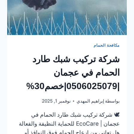
مكافحة الحمام
شركة تركيب شبك طارد
الحمام في عجمان
|0506025079|خصم30%
بواسطة
إبراهيم المهدي
نوفمبر 1, 2025
🕊️ شركة تركيب شبك طارد الحمام في
عجمان | EcoCare للحماية النظيفة والفعالة
هل تعاني من إزعاج الحمام فوق النوافذ أو