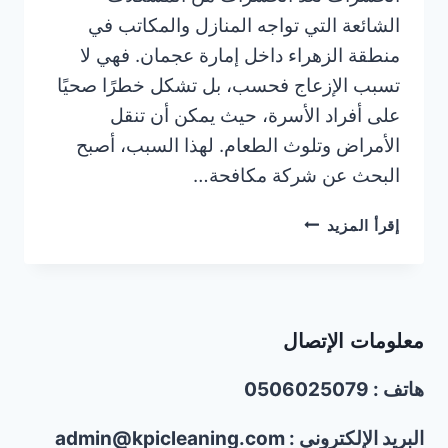
الشائعة التي تواجه المنازل والمكاتب في
منطقة الزهراء داخل إمارة عجمان. فهي لا
تسبب الإزعاج فحسب، بل تشكل خطرًا صحيًا
على أفراد الأسرة، حيث يمكن أن تنقل
الأمراض وتلوث الطعام. لهذا السبب، أصبح
البحث عن شركة مكافحة…
شركة
إقرأ المزيد
مكافحة
حشرات
في
الزهراء
معلومات الإتصال
عجمان
|0506025079
هاتف : 0506025079
البريد الإلكتروني : admin@kpicleaning.com