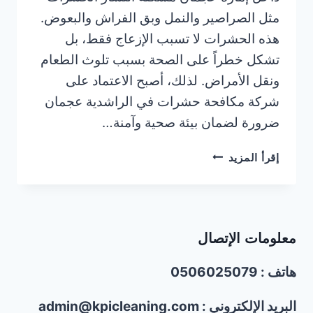
مثل الصراصير والنمل وبق الفراش والبعوض.
هذه الحشرات لا تسبب الإزعاج فقط، بل
تشكل خطراً على الصحة بسبب تلوث الطعام
ونقل الأمراض. لذلك، أصبح الاعتماد على
شركة مكافحة حشرات في الراشدية عجمان
ضرورة لضمان بيئة صحية وآمنة…
شركة
إقرأ المزيد
مكافحة
حشرات
في
الراشدية
معلومات الإتصال
عجمان
|0506025079
هاتف : 0506025079
البريد الإلكتروني : admin@kpicleaning.com