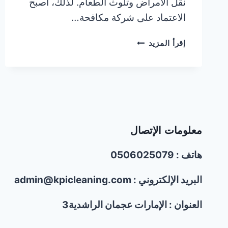
نقل الأمراض وتلوث الطعام. لذلك، أصبح
الاعتماد على شركة مكافحة…
شركة
إقرأ المزيد
مكافحة
حشرات
في
الحميدية
عجمان
|0506025079
معلومات الإتصال
هاتف : 0506025079
البريد الإلكتروني : admin@kpicleaning.com
العنوان : الإمارات عجمان الراشدية3