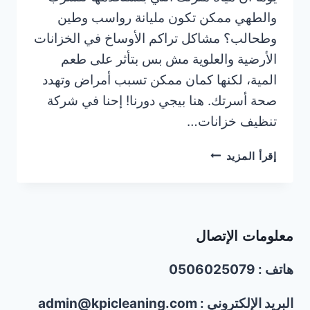
والطهي ممكن تكون مليانة رواسب وطين
وطحالب؟ مشاكل تراكم الأوساخ في الخزانات
الأرضية والعلوية مش بس بتأثر على طعم
المية، لكنها كمان ممكن تسبب أمراض وتهدد
صحة أسرتك. هنا بيجي دورنا! إحنا في شركة
تنظيف خزانات…
تنظيف
إقرأ المزيد
خزانات
في
الإمارات
|0506025079|
معلومات الإتصال
غسيل
خزانات
هاتف : 0506025079
المياه
البريد الإلكتروني : admin@kpicleaning.com