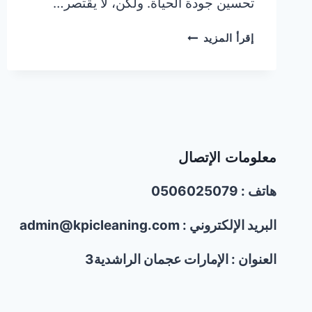
تحسين جودة الحياة. ولكن، لا يقتصر…
أفضل
إقرأ المزيد
شركات
مكافحة
الحشرات
في
عجمان/0506025079
معلومات الإتصال
هاتف : 0506025079
البريد الإلكتروني : admin@kpicleaning.com
العنوان : الإمارات عجمان الراشدية3