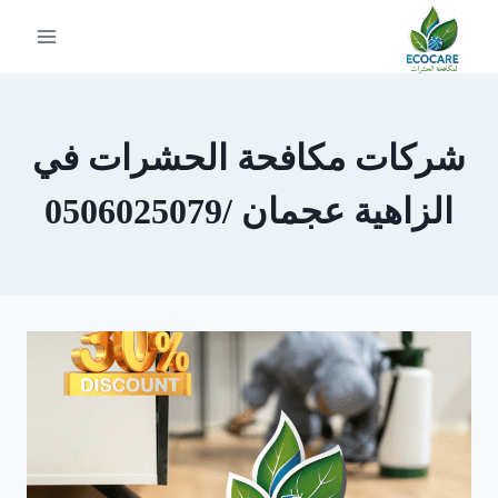
لتجاوز
لى
لمحتوى
شركات مكافحة الحشرات في
الزاهية عجمان /0506025079