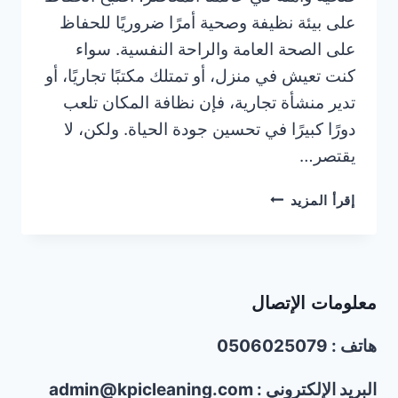
على بيئة نظيفة وصحية أمرًا ضروريًا للحفاظ
على الصحة العامة والراحة النفسية. سواء
كنت تعيش في منزل، أو تمتلك مكتبًا تجاريًا، أو
تدير منشأة تجارية، فإن نظافة المكان تلعب
دورًا كبيرًا في تحسين جودة الحياة. ولكن، لا
يقتصر…
أفضل
إقرأ المزيد
شركات
مكافحة
الحشرات
في
معلومات الإتصال
عجمان/0506025079
هاتف : 0506025079
البريد الإلكتروني : admin@kpicleaning.com