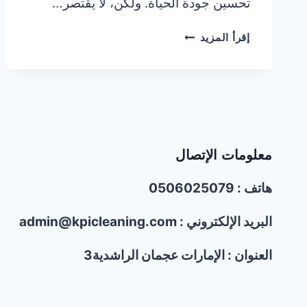
تحسين جودة الحياة. ولكن، لا يقتصر…
أفضل
إقرأ المزيد
شركات
مكافحة
الحشرات
في
عجمان/0506025079
معلومات الإتصال
هاتف : 0506025079
البريد الإلكتروني : admin@kpicleaning.com
العنوان : الإمارات عجمان الراشدية3