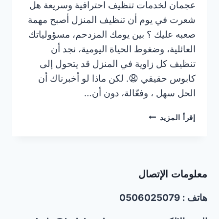
عجمان لخدمات تنظيف احترافية وسريعة هل
شعرت في يوم أن تنظيف المنزل أصبح مهمة
صعبه عليك ؟ بين يومك المزدحم، مسؤولياتك
العائلية، وضغوط الحياة اليومية، نجد أن
تنظيف كل زاوية في المنزل قد يتحول إلى
كابوس حقيقي 😩. لكن ماذا لو أخبرناك أن
الحل سهل ، وفعّالة، دون أن…
عاملات
إقرأ المزيد
نظافة
بنظام
الساعة
في
معلومات الإتصال
عجمان
|0506025079|
هاتف : 0506025079
بنات
تنظيف