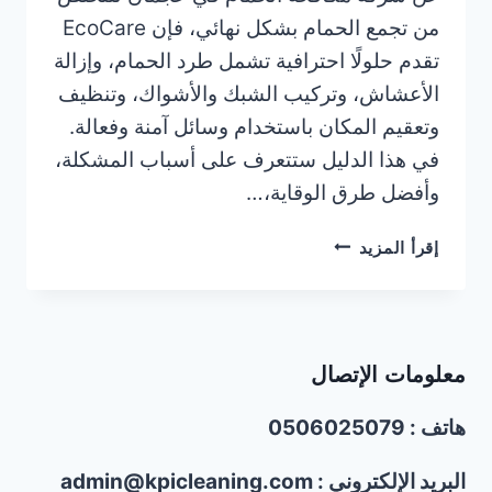
من تجمع الحمام بشكل نهائي، فإن EcoCare
تقدم حلولًا احترافية تشمل طرد الحمام، وإزالة
الأعشاش، وتركيب الشبك والأشواك، وتنظيف
وتعقيم المكان باستخدام وسائل آمنة وفعالة.
في هذا الدليل ستتعرف على أسباب المشكلة،
وأفضل طرق الوقاية،…
شركة
إقرأ المزيد
مكافحة
الحمام
في
عجمان/0506025079/
معلومات الإتصال
تركيب
شبك
هاتف : 0506025079
واشواك
الحمام
البريد الإلكتروني : admin@kpicleaning.com