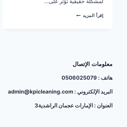
لمشكلة حقيقية تؤثر على…
شركة
إقرأ المزيد
مكافحة
الحمام
في
دبي/0506025079
|
تركيب
طارد
معلومات الإتصال
الحمام
هاتف : 0506025079
البريد الإلكتروني : admin@kpicleaning.com
العنوان : الإمارات عجمان الراشدية3