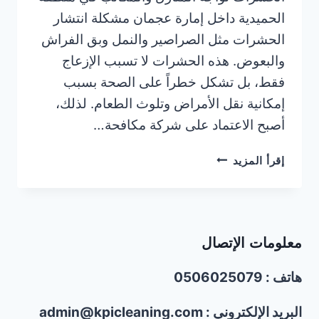
الحميدية داخل إمارة عجمان مشكلة انتشار
الحشرات مثل الصراصير والنمل وبق الفراش
والبعوض. هذه الحشرات لا تسبب الإزعاج
فقط، بل تشكل خطراً على الصحة بسبب
إمكانية نقل الأمراض وتلوث الطعام. لذلك،
أصبح الاعتماد على شركة مكافحة…
شركة
إقرأ المزيد
مكافحة
حشرات
في
الحميدية
معلومات الإتصال
عجمان
|0506025079
هاتف : 0506025079
البريد الإلكتروني : admin@kpicleaning.com