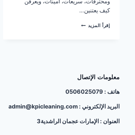
ومحترفات، سريعات، أمينات، ويعرفن
كيف يعتنين…
عاملات
إقرأ المزيد
اندونيسيات
وفلبينيات
بالساعة
في
أم
القيوين
|0506025079
معلومات الإتصال
هاتف : 0506025079
البريد الإلكتروني : admin@kpicleaning.com
العنوان : الإمارات عجمان الراشدية3