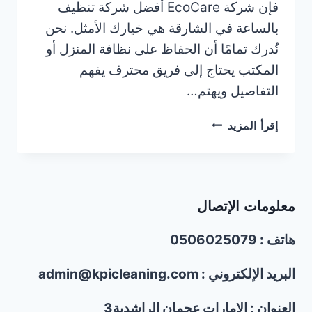
فإن شركة EcoCare أفضل شركة تنظيف
بالساعة في الشارقة هي خيارك الأمثل. نحن
نُدرك تمامًا أن الحفاظ على نظافة المنزل أو
المكتب يحتاج إلى فريق محترف يفهم
التفاصيل ويهتم…
خادمات
إقرأ المزيد
بالساعة
في
الشارقة
|0506025079
معلومات الإتصال
هاتف : 0506025079
البريد الإلكتروني : admin@kpicleaning.com
العنوان : الإمارات عجمان الراشدية3