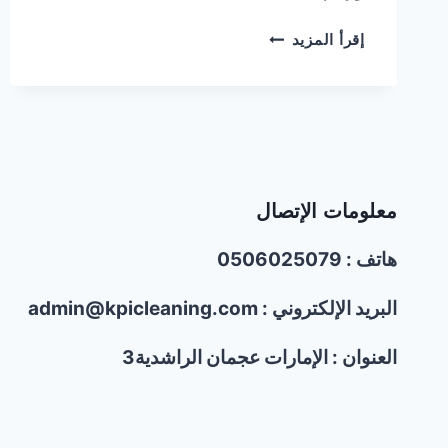
خادمات
إقرأ المزيد
بالساعة
في
الشارقة
|0506025079
معلومات الإتصال
هاتف : 0506025079
البريد الإلكتروني : admin@kpicleaning.com
العنوان : الإمارات عجمان الراشدية3