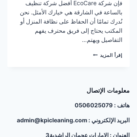
فإن شركة EcoCare أفضل شركة تنظيف
بالساعة في الشارقة هي خيارك الأمثل. نحن
نُدرك تمامًا أن الحفاظ على نظافة المنزل أو
المكتب يحتاج إلى فريق محترف يفهم
التفاصيل ويهتم…
خادمات
إقرأ المزيد
بالساعة
في
الشارقة
|0506025079
معلومات الإتصال
هاتف : 0506025079
البريد الإلكتروني : admin@kpicleaning.com
العنوان : الإمارات عجمان الراشدية3