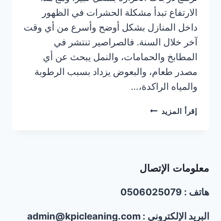
الارتفاع تبدأ مشكلة الحشرات في الظهور
داخل المنازل بشكل أوضح وأسرع من أي وقت
آخر خلال السنة. فالصراصير تنتشر في
المطابخ والحمامات، والنمل يبحث عن أي
مصدر طعام، والبعوض يزداد بسبب الرطوبة
والمياه الراكدة،…
كيف
إقرأ المزيد
تحمي
بيتك
من
الحشرات
معلومات الإتصال
في
الصيف؟
هاتف : 0506025079
نصائح
مجربة
البريد الإلكتروني : admin@kpicleaning.com