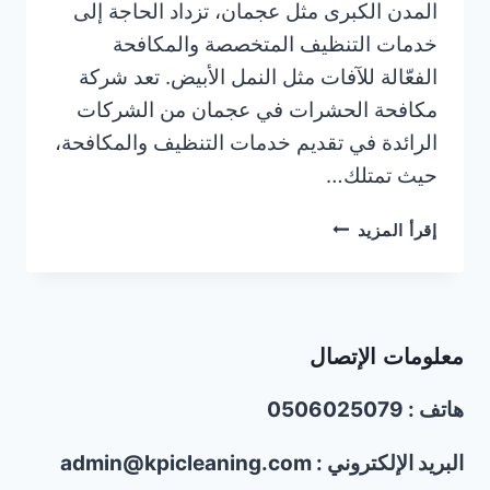
المدن الكبرى مثل عجمان، تزداد الحاجة إلى
خدمات التنظيف المتخصصة والمكافحة
الفعّالة للآفات مثل النمل الأبيض. تعد شركة
مكافحة الحشرات في عجمان من الشركات
الرائدة في تقديم خدمات التنظيف والمكافحة،
حيث تمتلك…
شركة
إقرأ المزيد
مكافحة
النمل
الأبيض
في
معلومات الإتصال
عجمان/0506025079
هاتف : 0506025079
البريد الإلكتروني : admin@kpicleaning.com