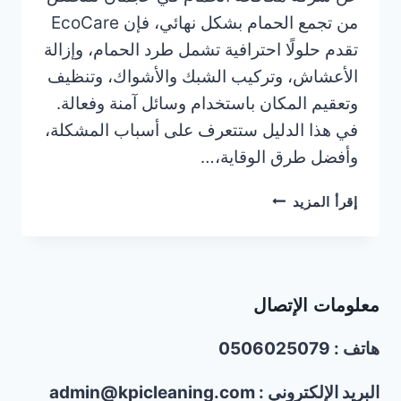
من تجمع الحمام بشكل نهائي، فإن EcoCare
تقدم حلولًا احترافية تشمل طرد الحمام، وإزالة
الأعشاش، وتركيب الشبك والأشواك، وتنظيف
وتعقيم المكان باستخدام وسائل آمنة وفعالة.
في هذا الدليل ستتعرف على أسباب المشكلة،
وأفضل طرق الوقاية،…
شركة
إقرأ المزيد
مكافحة
الحمام
في
عجمان/0506025079/
معلومات الإتصال
تركيب
شبك
هاتف : 0506025079
واشواك
الحمام
البريد الإلكتروني : admin@kpicleaning.com