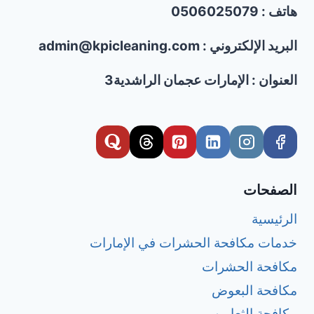
هاتف : 0506025079
بالبخار
وإزالة
البقع
البريد الإلكتروني : admin@kpicleaning.com
باحتراف
العنوان : الإمارات عجمان الراشدية3
الصفحات
الرئيسية
خدمات مكافحة الحشرات في الإمارات
مكافحة الحشرات
مكافحة البعوض
مكافحة الثعابين