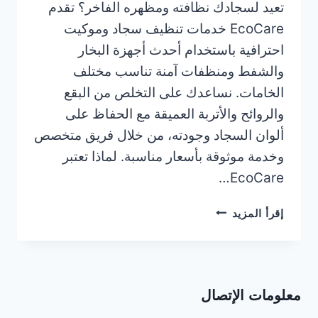
تعيد لسجادك نظافته ومظهره الفاخر؟ تقدم
EcoCare خدمات تنظيف سجاد وموكيت
احترافية باستخدام أحدث أجهزة البخار
والشفط ومنظفات آمنة تناسب مختلف
الخامات. نساعدك على التخلص من البقع
والروائح والأتربة العميقة مع الحفاظ على
ألوان السجاد وجودته، من خلال فريق متخصص
وخدمة موثوقة بأسعار مناسبة. لماذا تعتبر
EcoCare…
شركة
إقرأ المزيد
تنظيف
سجاد
في
عجمان
معلومات الإتصال
|0506025079
تنظيف