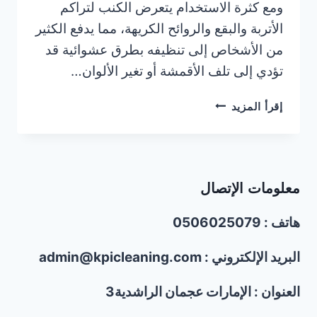
ومع كثرة الاستخدام يتعرض الكنب لتراكم
الأتربة والبقع والروائح الكريهة، مما يدفع الكثير
من الأشخاص إلى تنظيفه بطرق عشوائية قد
تؤدي إلى تلف الأقمشة أو تغير الألوان…
أخطاء
إقرأ المزيد
شائعة
تؤدي
لتلف
الكنب
معلومات الإتصال
أثناء
التنظيف
هاتف : 0506025079
البريد الإلكتروني : admin@kpicleaning.com
العنوان : الإمارات عجمان الراشدية3