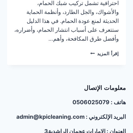
احترافية تشمل تركيب شبك الحمام،
والأشواك، والجل الطارد، وأنظمة الحماية
الحديثة لمنع عودة الحمام. في هذا الدليل
ستتعرف على أسباب انتشار الحمام، وأضراره،
وأفضل طرق المكافحة، وأهم…
شركة
إقرأ المزيد
مكافحة
الحمام
في
أم
معلومات الإتصال
القيوين/0506025079
هاتف : 0506025079
البريد الإلكتروني : admin@kpicleaning.com
العنوان : الإمارات عجمان الراشدية3