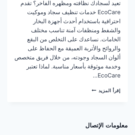
تعيد لسجادك نظافته ومظهره الفاخر؟ تقدم
EcoCare خدمات تنظيف سجاد وموكيت
احترافية باستخدام أحدث أجهزة البخار
والشفط ومنظفات آمنة تناسب مختلف
الخامات. نساعدك على التخلص من البقع
والروائح والأتربة العميقة مع الحفاظ على
ألوان السجاد وجودته، من خلال فريق متخصص
وخدمة موثوقة بأسعار مناسبة. لماذا تعتبر
EcoCare…
شركة
إقرأ المزيد
تنظيف
سجاد
في
عجمان
معلومات الإتصال
|0506025079
تنظيف