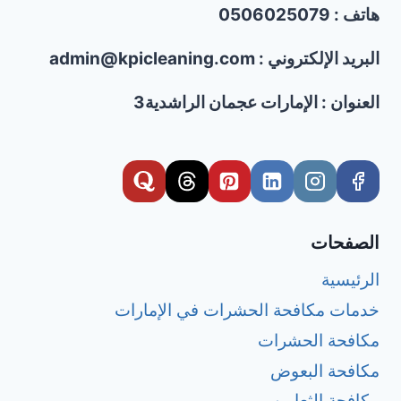
هاتف : 0506025079
بالبخار
وإزالة
البقع
البريد الإلكتروني : admin@kpicleaning.com
باحتراف
العنوان : الإمارات عجمان الراشدية3
الصفحات
الرئيسية
خدمات مكافحة الحشرات في الإمارات
مكافحة الحشرات
مكافحة البعوض
مكافحة الثعابين