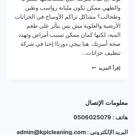
والطهي ممكن تكون مليانة رواسب وطين
وطحالب؟ مشاكل تراكم الأوساخ في الخزانات
الأرضية والعلوية مش بس بتأثر على طعم
المية، لكنها كمان ممكن تسبب أمراض وتهدد
صحة أسرتك. هنا بيجي دورنا! إحنا في شركة
تنظيف خزانات…
تنظيف
إقرأ المزيد
خزانات
في
الإمارات
|0506025079|
معلومات الإتصال
غسيل
خزانات
هاتف : 0506025079
المياه
البريد الإلكتروني : admin@kpicleaning.com