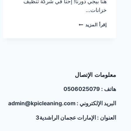
هنا بيجي دورنا! إحنا في شركة تنظيف
خزانات…
تنظيف
إقرأ المزيد
خزانات
في
الإمارات
|0506025079|
غسيل
خزانات
المياه
معلومات الإتصال
هاتف : 0506025079
البريد الإلكتروني : admin@kpicleaning.com
العنوان : الإمارات عجمان الراشدية3