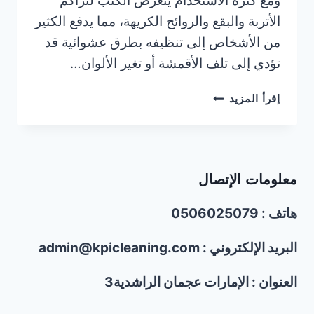
ومع كثرة الاستخدام يتعرض الكنب لتراكم
الأتربة والبقع والروائح الكريهة، مما يدفع الكثير
من الأشخاص إلى تنظيفه بطرق عشوائية قد
تؤدي إلى تلف الأقمشة أو تغير الألوان…
أخطاء
إقرأ المزيد
شائعة
تؤدي
لتلف
الكنب
معلومات الإتصال
أثناء
التنظيف
هاتف : 0506025079
البريد الإلكتروني : admin@kpicleaning.com
العنوان : الإمارات عجمان الراشدية3