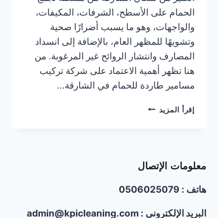
الحمام على الأسطح، الشرفات، المكيفات،
والواجهات، وهو ما يسبب أضرارًا صحية
وتشويهًا للمظهر العام، بالإضافة إلى انسداد
المصارف وانتشار الروائح غير المرغوبة. من
هنا تظهر أهمية الاعتماد على شركة تركيب
مسامير طاردة للحمام في الشارقة…
شركة
إقرأ المزيد
تركيب
مسامير
طاردة
للحمام
معلومات الإتصال
في
الشارقة
هاتف : 0506025079
|0506025079
البريد الإلكتروني : admin@kpicleaning.com