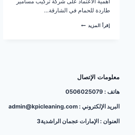
أهمية الاعتماد على شركة تركيب مسامير
طاردة للحمام في الشارقة…
شركة
إقرأ المزيد
تركيب
مسامير
طاردة
للحمام
في
الشارقة
|0506025079
معلومات الإتصال
هاتف : 0506025079
البريد الإلكتروني : admin@kpicleaning.com
العنوان : الإمارات عجمان الراشدية3