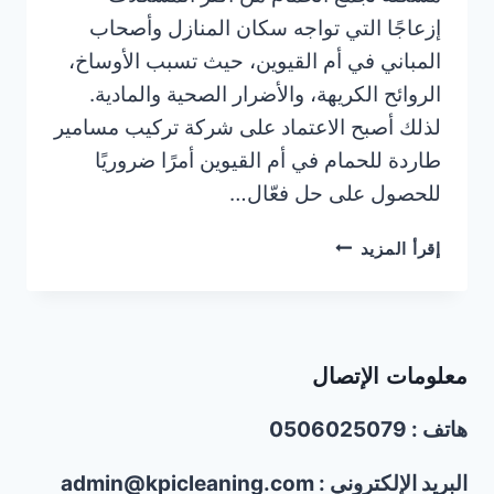
إزعاجًا التي تواجه سكان المنازل وأصحاب
المباني في أم القيوين، حيث تسبب الأوساخ،
الروائح الكريهة، والأضرار الصحية والمادية.
لذلك أصبح الاعتماد على شركة تركيب مسامير
طاردة للحمام في أم القيوين أمرًا ضروريًا
للحصول على حل فعّال…
شركة
إقرأ المزيد
تركيب
مسامير
طاردة
للحمام
معلومات الإتصال
في
أم
هاتف : 0506025079
القيوين
|0506025079
البريد الإلكتروني : admin@kpicleaning.com