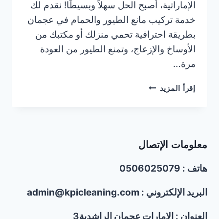
الإماراتية، أصبح الحل سهلاً وبسيطًا! نقدم لك
خدمة تركيب مانع الطيور والحمام في عجمان
بطريقة احترافية تحمي منزلك أو مكتبك من
الأوساخ والإزعاج، وتمنع الطيور من العودة
مرة…
تركيب
إقرأ المزيد
مانع
الطيور
والحمام
في
معلومات الإتصال
عجمان
|0506025079
هاتف : 0506025079
البريد الإلكتروني : admin@kpicleaning.com
العنوان : الإمارات عجمان الراشدية3