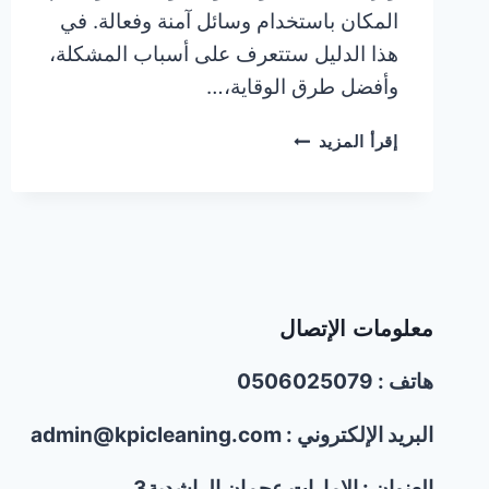
المكان باستخدام وسائل آمنة وفعالة. في
هذا الدليل ستتعرف على أسباب المشكلة،
وأفضل طرق الوقاية،…
شركة
إقرأ المزيد
مكافحة
الحمام
في
عجمان/0506025079/
تركيب
شبك
واشواك
معلومات الإتصال
الحمام
هاتف : 0506025079
البريد الإلكتروني : admin@kpicleaning.com
العنوان : الإمارات عجمان الراشدية3