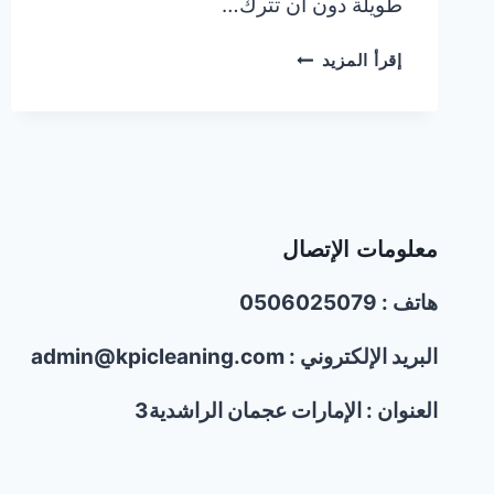
طويلة دون أن تترك…
علامات
إقرأ المزيد
تدل
على
وجود
النمل
الأبيض
في
الأثاث
معلومات الإتصال
الخشبي
هاتف : 0506025079
البريد الإلكتروني : admin@kpicleaning.com
العنوان : الإمارات عجمان الراشدية3