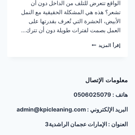
الواقع تتعرض للتلف من الداخل دون أن
تشعر؟ هذه هي المشكلة الحقيقية مع النمل
الأبيض، الحشرة التي تُعرف بقدرتها على
العمل بصمت لفترات طويلة دون أن تترك…
علامات
إقرأ المزيد
تدل
على
وجود
النمل
معلومات الإتصال
الأبيض
في
هاتف : 0506025079
الأثاث
الخشبي
البريد الإلكتروني : admin@kpicleaning.com
العنوان : الإمارات عجمان الراشدية3