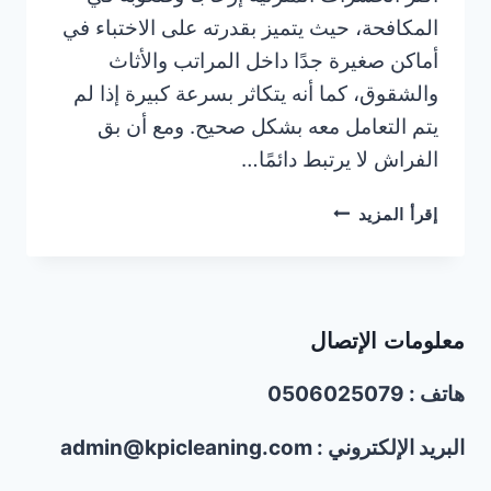
المكافحة، حيث يتميز بقدرته على الاختباء في
أماكن صغيرة جدًا داخل المراتب والأثاث
والشقوق، كما أنه يتكاثر بسرعة كبيرة إذا لم
يتم التعامل معه بشكل صحيح. ومع أن بق
الفراش لا يرتبط دائمًا…
ما
إقرأ المزيد
هي
أفضل
الطرق
الفعّالة
معلومات الإتصال
للتخلص
من
هاتف : 0506025079
بق
الفراش
في
البريد الإلكتروني : admin@kpicleaning.com
المنزل