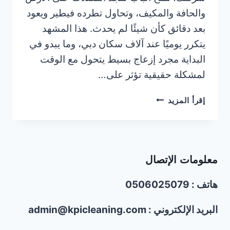
والحافة والمكيف، وتحاول تطرده فيطير ويعود
بعد دقائق كأن شيئًا لم يحدث. هذا المشهد
يتكرر يوميًا عند آلاف سكان دبي، وما يبدو في
البداية مجرد إزعاج بسيط يتحول مع الوقت
لمشكلة حقيقية تؤثر على…
شركة
إقرأ المزيد
مكافحة
الحمام
في
دبي/0506025079
معلومات الإتصال
|
تركيب
هاتف : 0506025079
طارد
الحمام
البريد الإلكتروني : admin@kpicleaning.com