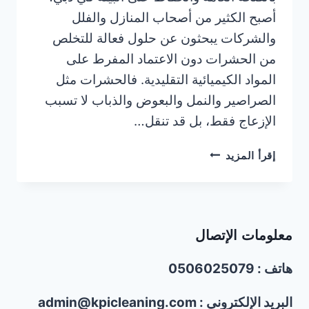
أصبح الكثير من أصحاب المنازل والفلل
والشركات يبحثون عن حلول فعالة للتخلص
من الحشرات دون الاعتماد المفرط على
المواد الكيميائية التقليدية. فالحشرات مثل
الصراصير والنمل والبعوض والذباب لا تسبب
الإزعاج فقط، بل قد تنقل…
ما
إقرأ المزيد
هي
أفضل
طرق
مكافحة
معلومات الإتصال
الحشرات
الصديقة
هاتف : 0506025079
للبيئة
المتاحة
في
البريد الإلكتروني : admin@kpicleaning.com