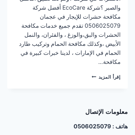
والصبر ؟شركة EcoCare أفضل شركة
مكافحة حشرات للإيجار في عجمان
0506025079 تقدم جميع خدمات مكافحة
الحشرات والبق،والوزغ ، والفئران، والنمل
الأبيض ،وكذلك مكافحة الحمام وتركيب طارد
الحمام في الإمارات ، لدينا خبرات كبيرة في
مكافحة…
أفضل
إقرأ المزيد
شركة
مكافحة
حشرات
للإيجار
معلومات الإتصال
في
عجمان/0506025079
هاتف : 0506025079