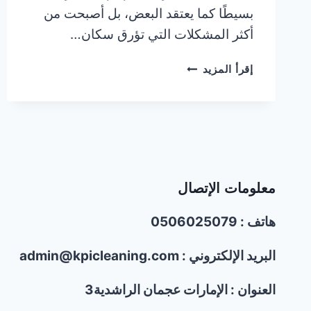
بسيطًا كما يعتقد البعض، بل أصبحت من
أكثر المشكلات التي تؤرق سكان…
شركة
إقرأ المزيد
مكافحة
الحمام
في
الشارقة/0506025079/
تركيب
شبك
واشواك
معلومات الإتصال
الحمام
هاتف : 0506025079
البريد الإلكتروني : admin@kpicleaning.com
العنوان : الإمارات عجمان الراشدية3