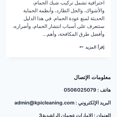
احترافية تشمل تركيب شبك الحمام،
والأشواك، والجل الطارد، وأنظمة الحماية
الحديثة لمنع عودة الحمام. في هذا الدليل
ستتعرف على أسباب انتشار الحمام، وأضراره،
وأفضل طرق المكافحة، وأهم…
شركة
إقرأ المزيد
مكافحة
الحمام
في
أم
معلومات الإتصال
القيوين/0506025079
هاتف : 0506025079
البريد الإلكتروني : admin@kpicleaning.com
العنوان : الإمارات عجمان الراشدية3