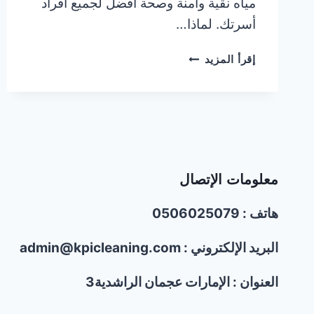
مياه نقية وآمنة وصحة أفضل لجميع أفراد
أسرتك. لماذا…
شركات
إقرأ المزيد
تنظيف
خزانات
المياه
في
عجمان
|0506025079|
خصم30%
معلومات الإتصال
هاتف : 0506025079
البريد الإلكتروني : admin@kpicleaning.com
العنوان : الإمارات عجمان الراشدية3