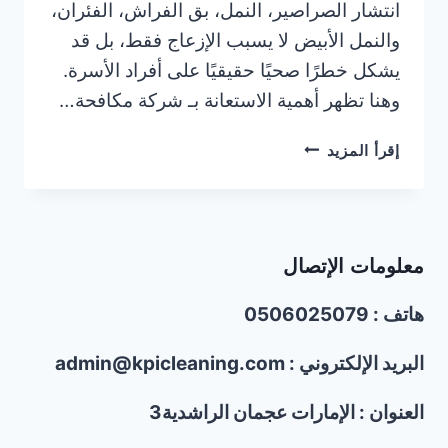
انتشار الصراصير، النمل، بق الفراش، الفئران،
والنمل الأبيض لا يسبب الإزعاج فقط، بل قد
يشكل خطرًا صحيًا حقيقيًا على أفراد الأسرة.
وهنا تظهر أهمية الاستعانة بـ شركة مكافحة…
شركة
إقرأ المزيد
مكافحة
الحشرات
في
الورقاء
معلومات الإتصال
دبي
|0506025079
هاتف : 0506025079
البريد الإلكتروني : admin@kpicleaning.com
العنوان : الإمارات عجمان الراشدية3