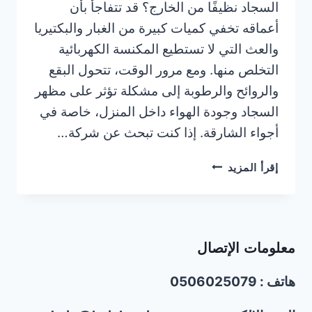
السجاد نظيفًا من الخارج؟ قد تتفاجأ بأن
أعماقه تخفي كميات كبيرة من الغبار والبكتيريا
والعث التي لا تستطيع المكنسة الكهربائية
التخلص منها. ومع مرور الوقت، تتحول البقع
والروائح والرطوبة إلى مشكلة تؤثر على مظهر
السجاد وجودة الهواء داخل المنزل، خاصة في
أجواء الشارقة. إذا كنت تبحث عن شركة…
شركة
إقرأ المزيد
تنظيف
سجاد
في
الشارقة
معلومات الإتصال
|0506025079
|
هاتف : 0506025079
تنظيف
بالبخار